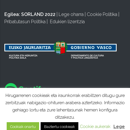
Egilea:
SORLAND 2022
|
Lege oharra
|
Cookie Politika
|
Pribatutasun Politika
|
Edukien lizentzia
Hirugarrenen cookieak eta iraunkorrak erabiltzen ditugu gure
zerbitzuak nabigazio-ohituren arabera aztertzeko. Informazio
gehiago lortu eta zure lehentasunak hemen konfigura
ditzakezu.
Cookie aukerak
Lege
Cookiak onartu
Baztertu cookieak