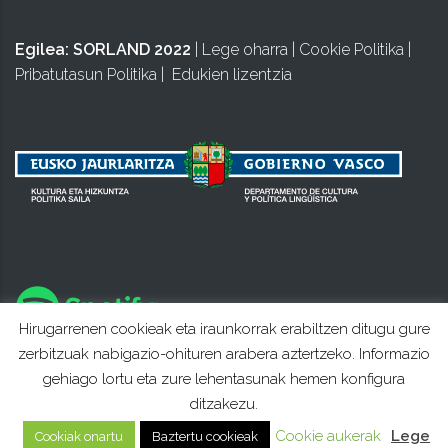
Egilea:
SORLAND 2022
|
Lege oharra
|
Cookie Politika
|
Pribatutasun Politika
|
Edukien lizentzia
Hirugarrenen cookieak eta iraunkorrak erabiltzen ditugu gure
zerbitzuak nabigazio-ohituren arabera aztertzeko. Informazio
gehiago lortu eta zure lehentasunak hemen konfigura
ditzakezu.
Cookie aukerak
Lege
Cookiak onartu
Baztertu cookieak