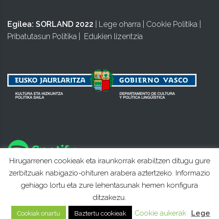
Egilea:
SORLAND 2022
|
Lege oharra
|
Cookie Politika
|
Pribatutasun Politika
|
Edukien lizentzia
Hirugarrenen cookieak eta iraunkorrak erabiltzen ditugu gure
zerbitzuak nabigazio-ohituren arabera aztertzeko. Informazio
gehiago lortu eta zure lehentasunak hemen konfigura
ditzakezu.
Cookie aukerak
Lege
Cookiak onartu
Baztertu cookieak