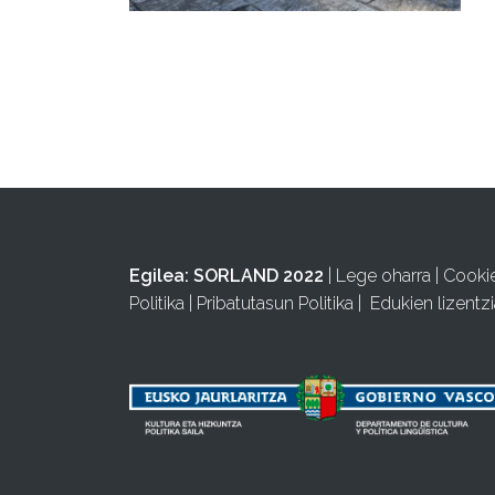
Egilea:
SORLAND 2022
|
Lege oharra
|
Cooki
Politika
|
Pribatutasun Politika
|
Edukien lizentzi