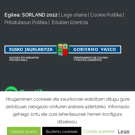
Egilea:
SORLAND 2022
|
Lege oharra
|
Cookie Politika
|
Pribatutasun Politika
|
Edukien lizentzia
Hirugarrenen cookieak eta iraunkorrak erabiltzen ditugu gure
zerbitzuak nabigazio-ohituren arabera aztertzeko. Informazio
gehiago lortu eta zure lehentasunak hemen konfigura
ditzakezu.
Cookie aukerak
Lege
Cookiak onartu
Baztertu cookieak