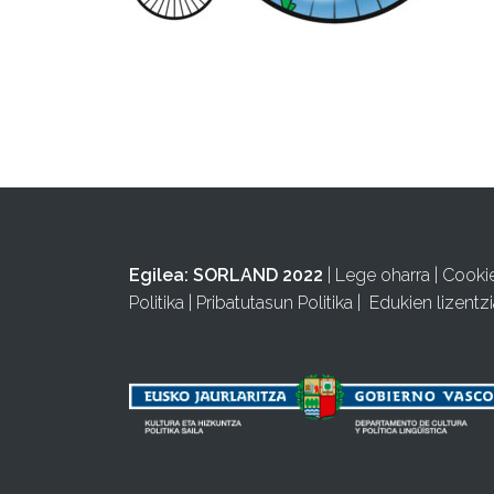
Egilea:
SORLAND 2022
|
Lege oharra
|
Cooki
Politika
|
Pribatutasun Politika
|
Edukien lizentzi