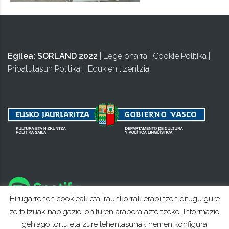
Egilea:
SORLAND 2022
|
Lege oharra
|
Cookie Politika
|
Pribatutasun Politika
|
Edukien lizentzia
Hirugarrenen cookieak eta iraunkorrak erabiltzen ditugu gure
zerbitzuak nabigazio-ohituren arabera aztertzeko. Informazio
gehiago lortu eta zure lehentasunak hemen konfigura