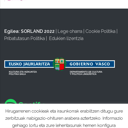
Egilea:
SORLAND 2022
|
Lege oharra
|
Cookie Politika
|
Pribatutasun Politika
|
Edukien lizentzia
Hirugarrenen cookieak eta iraunkorrak erabiltzen ditugu gure
zerbitzuak nabigazio-ohituren arabera aztertzeko. Informazio
gehiago lortu eta zure lehentasunak hemen konfigura