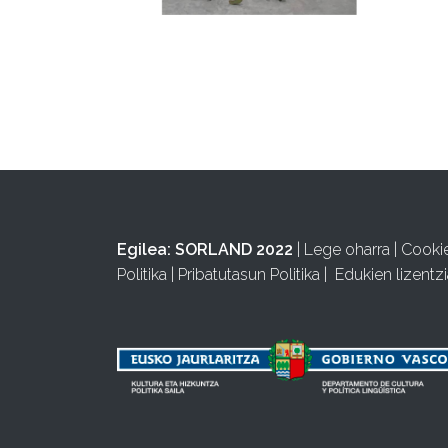
Egilea:
SORLAND 2022
|
Lege oharra
|
Cooki
Politika
|
Pribatutasun Politika
|
Edukien lizentzi