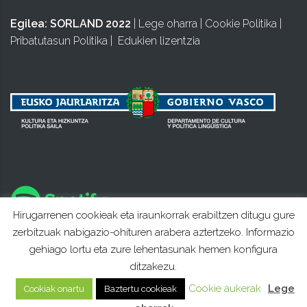
Egilea:
SORLAND 2022
|
Lege oharra
|
Cookie Politika
|
Pribatutasun Politika
|
Edukien lizentzia
Hirugarrenen cookieak eta iraunkorrak erabiltzen ditugu gure
zerbitzuak nabigazio-ohituren arabera aztertzeko. Informazio
gehiago lortu eta zure lehentasunak hemen konfigura
ditzakezu.
Cookie aukerak
Lege
Cookiak onartu
Baztertu cookieak