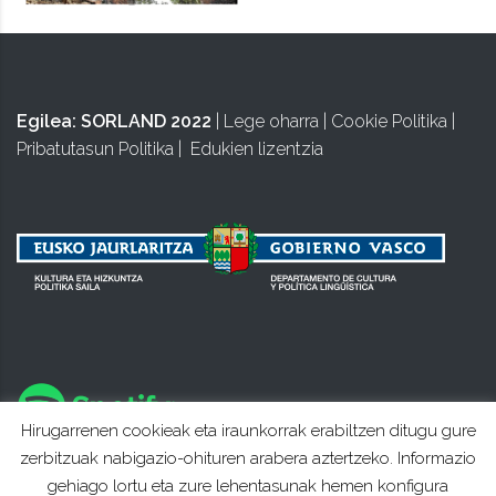
Egilea:
SORLAND 2022
|
Lege oharra
|
Cookie Politika
|
Pribatutasun Politika
|
Edukien lizentzia
Hirugarrenen cookieak eta iraunkorrak erabiltzen ditugu gure
zerbitzuak nabigazio-ohituren arabera aztertzeko. Informazio
gehiago lortu eta zure lehentasunak hemen konfigura