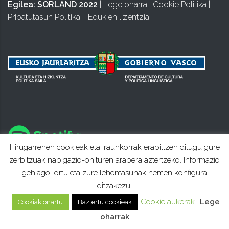
Egilea:
SORLAND 2022
|
Lege oharra
|
Cookie Politika
|
Pribatutasun Politika
|
Edukien lizentzia
Hirugarrenen cookieak eta iraunkorrak erabiltzen ditugu gure
zerbitzuak nabigazio-ohituren arabera aztertzeko. Informazio
gehiago lortu eta zure lehentasunak hemen konfigura
ditzakezu.
Cookie aukerak
Lege
Cookiak onartu
Baztertu cookieak
oharrak