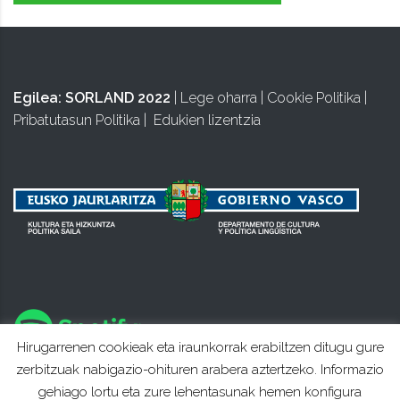
Egilea:
SORLAND 2022
|
Lege oharra
|
Cookie Politika
|
Pribatutasun Politika
|
Edukien lizentzia
Hirugarrenen cookieak eta iraunkorrak erabiltzen ditugu gure
zerbitzuak nabigazio-ohituren arabera aztertzeko. Informazio
gehiago lortu eta zure lehentasunak hemen konfigura