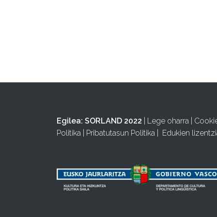
Egilea:
SORLAND 2022
|
Lege oharra
|
Cooki
Politika
|
Pribatutasun Politika
|
Edukien lizentzi