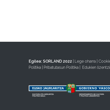
Egilea:
SORLAND 2022
|
Lege oharra
|
Cooki
Politika
|
Pribatutasun Politika
|
Edukien lizentzi