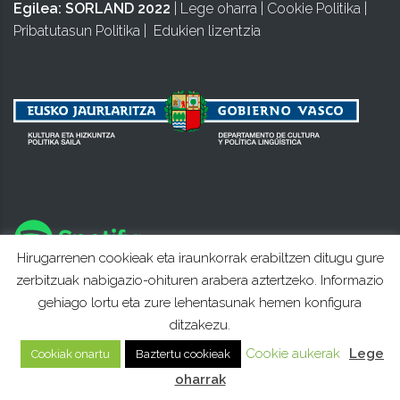
Egilea:
SORLAND 2022
|
Lege oharra
|
Cookie Politika
|
Pribatutasun Politika
|
Edukien lizentzia
Hirugarrenen cookieak eta iraunkorrak erabiltzen ditugu gure
zerbitzuak nabigazio-ohituren arabera aztertzeko. Informazio
gehiago lortu eta zure lehentasunak hemen konfigura
ditzakezu.
Cookie aukerak
Lege
Cookiak onartu
Baztertu cookieak
oharrak