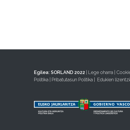
Egilea:
SORLAND 2022
|
Lege oharra
|
Cooki
Politika
|
Pribatutasun Politika
|
Edukien lizentzi