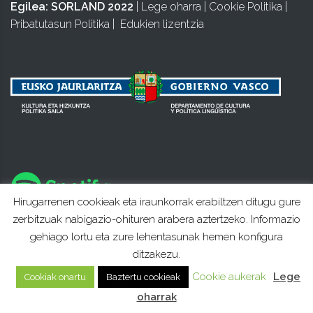
Egilea:
SORLAND 2022
|
Lege oharra
|
Cookie Politika
|
Pribatutasun Politika
|
Edukien lizentzia
Hirugarrenen cookieak eta iraunkorrak erabiltzen ditugu gure
zerbitzuak nabigazio-ohituren arabera aztertzeko. Informazio
gehiago lortu eta zure lehentasunak hemen konfigura
ditzakezu.
Cookie aukerak
Lege
Cookiak onartu
Baztertu cookieak
oharrak