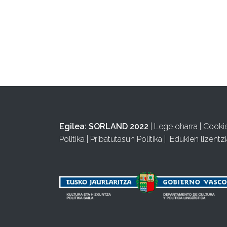
Egilea:
SORLAND 2022
|
Lege oharra
|
Cooki
Politika
|
Pribatutasun Politika
|
Edukien lizentzi