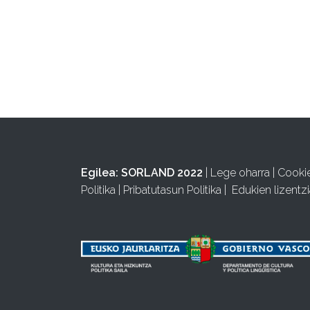
Egilea:
SORLAND 2022
|
Lege oharra
|
Cooki
Politika
|
Pribatutasun Politika
|
Edukien lizentzi