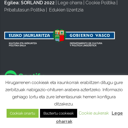
Egilea:
SORLAND 2022
|
Lege oharra
|
Cookie Politika
|
Pribatutasun Politika
|
Edukien lizentzia
Hirugarrenen cookieak eta iraunkorrak erabiltzen ditugu gure
zerbitzuak nabigazio-ohituren arabera aztertzeko. Informazio
gehiago lortu eta zure lehentasunak hemen konfigura
ditzakezu.
Cookie aukerak
Lege
Cookiak onartu
Baztertu cookieak
oharrak