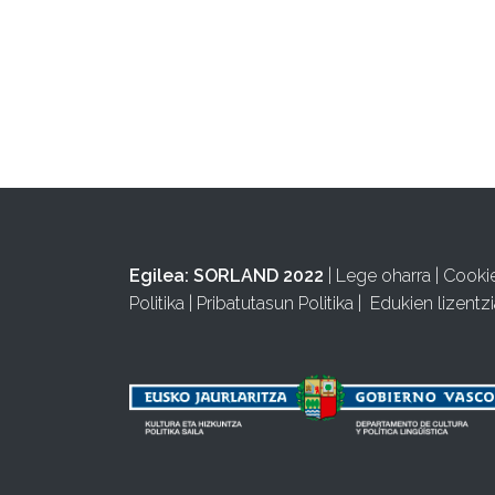
Egilea:
SORLAND 2022
|
Lege oharra
|
Cooki
Politika
|
Pribatutasun Politika
|
Edukien lizentzi