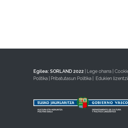
Egilea:
SORLAND 2022
|
Lege oharra
|
Cooki
Politika
|
Pribatutasun Politika
|
Edukien lizentzi