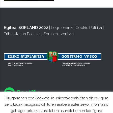
Egilea:
SORLAND 2022
|
Lege oharra
|
Cookie Politika
|
Pribatutasun Politika
|
Edukien lizentzia
Hirugarrenen cookieak eta iraunkorrak erabiltzen ditugu gure
zerbitzuak nabigazio-ohituren arabera aztertzeko. Informazio
gehiago lortu eta zure lehentasunak hemen konfigura