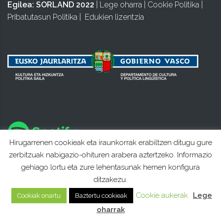
Egilea:
SORLAND 2022
|
Lege oharra
|
Cookie Politika
|
Pribatutasun Politika
|
Edukien lizentzia
Hirugarrenen cookieak eta iraunkorrak erabiltzen ditugu gure
zerbitzuak nabigazio-ohituren arabera aztertzeko. Informazio
gehiago lortu eta zure lehentasunak hemen konfigura
ditzakezu.
Cookie aukerak
Lege
Cookiak onartu
Baztertu cookieak
oharrak