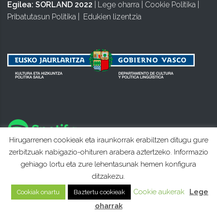
Egilea:
SORLAND 2022
|
Lege oharra
|
Cookie Politika
|
Pribatutasun Politika
|
Edukien lizentzia
Hirugarrenen cookieak eta iraunkorrak erabiltzen ditugu gure
zerbitzuak nabigazio-ohituren arabera aztertzeko. Informazio
gehiago lortu eta zure lehentasunak hemen konfigura
ditzakezu.
Cookie aukerak
Lege
Cookiak onartu
Baztertu cookieak
oharrak