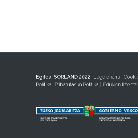
Egilea:
SORLAND 2022
|
Lege oharra
|
Cooki
Politika
|
Pribatutasun Politika
|
Edukien lizentzi