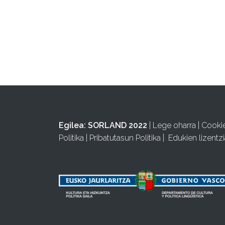
Egilea:
SORLAND 2022
|
Lege oharra
|
Cooki
Politika
|
Pribatutasun Politika
|
Edukien lizentzi