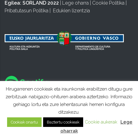
Egilea:
SORLAND 2022
|
Lege oharra
|
Cookie Politika
|
Pribatutasun Politika
|
Edukien lizentzia
Hirugarrenen cookieak eta iraunkorrak erabiltzen ditugu gure
zerbitzuak nabigazio-ohituren arabera aztertzeko. Informazio
gehiago lortu eta zure lehentasunak hemen konfigura
ditzakezu.
Cookie aukerak
Lege
Cookiak onartu
Baztertu cookieak
oharrak