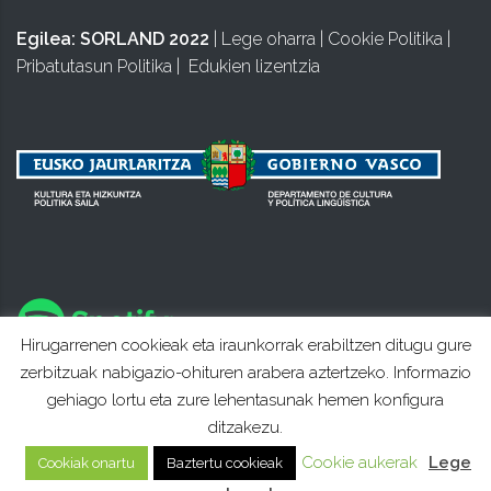
Egilea:
SORLAND 2022
|
Lege oharra
|
Cookie Politika
|
Pribatutasun Politika
|
Edukien lizentzia
Hirugarrenen cookieak eta iraunkorrak erabiltzen ditugu gure
zerbitzuak nabigazio-ohituren arabera aztertzeko. Informazio
gehiago lortu eta zure lehentasunak hemen konfigura
ditzakezu.
Cookie aukerak
Lege
Cookiak onartu
Baztertu cookieak