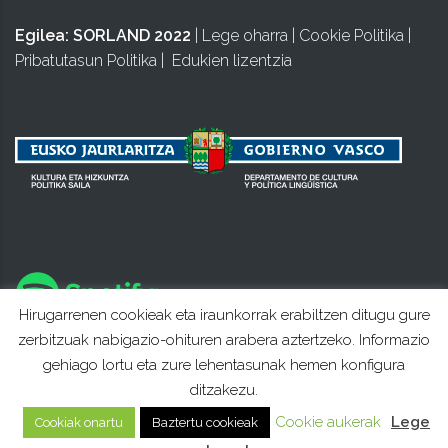
Egilea:
SORLAND 2022
|
Lege oharra
|
Cookie Politika
|
Pribatutasun Politika
|
Edukien lizentzia
Hirugarrenen cookieak eta iraunkorrak erabiltzen ditugu gure
zerbitzuak nabigazio-ohituren arabera aztertzeko. Informazio
gehiago lortu eta zure lehentasunak hemen konfigura
ditzakezu.
Cookie aukerak
Lege
Cookiak onartu
Baztertu cookieak