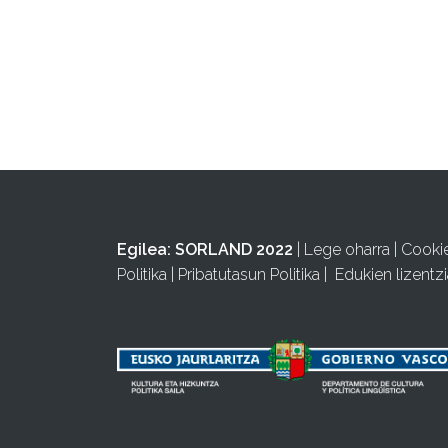
Egilea:
SORLAND 2022
|
Lege oharra
|
Cooki
Politika
|
Pribatutasun Politika
|
Edukien lizentzi