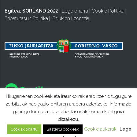
Egilea:
SORLAND 2022
|
Lege oharra
|
Cookie Politika
|
Pribatutasun Politika
|
Edukien lizentzia
Hirugarrenen cookieak eta iraunkorrak erabiltzen ditugu gure
zerbitzuak nabigazio-ohituren arabera aztertzeko. Informazio
gehiago lortu eta zure lehentasunak hemen konfigura
ditzakezu.
Cookie aukerak
Lege
Cookiak onartu
Baztertu cookieak