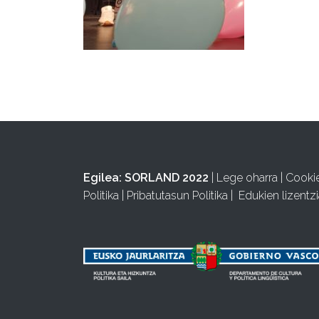
Egilea:
SORLAND 2022
|
Lege oharra
|
Cooki
Politika
|
Pribatutasun Politika
|
Edukien lizentzi