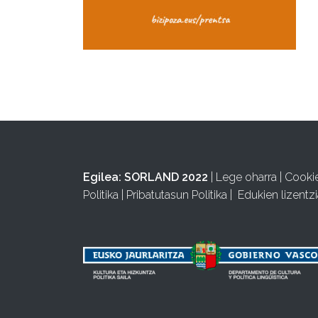
Egilea:
SORLAND 2022
|
Lege oharra
|
Cooki
Politika
|
Pribatutasun Politika
|
Edukien lizentzi