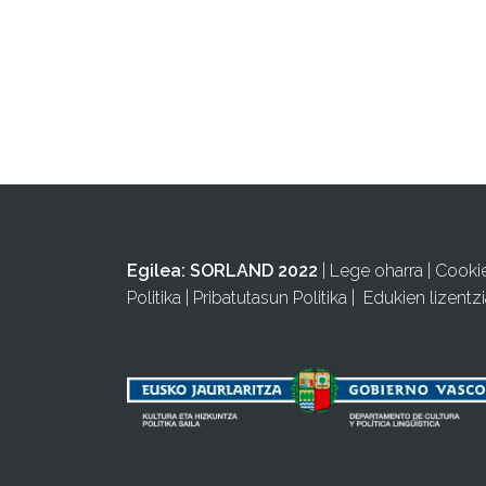
Egilea:
SORLAND 2022
|
Lege oharra
|
Cooki
Politika
|
Pribatutasun Politika
|
Edukien lizentzi