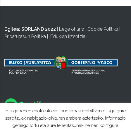
Egilea:
SORLAND 2022
|
Lege oharra
|
Cookie Politika
|
Pribatutasun Politika
|
Edukien lizentzia
Hirugarrenen cookieak eta iraunkorrak erabiltzen ditugu gure
zerbitzuak nabigazio-ohituren arabera aztertzeko. Informazio
gehiago lortu eta zure lehentasunak hemen konfigura