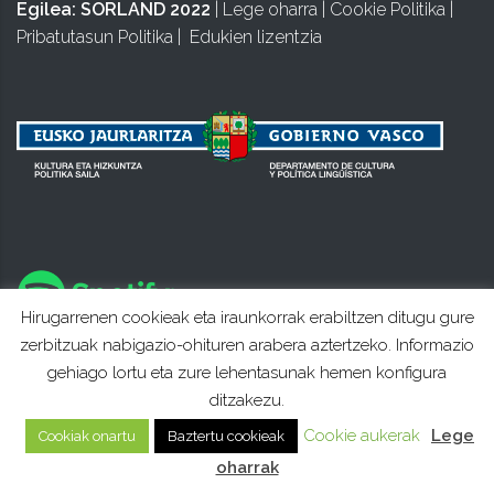
Egilea:
SORLAND 2022
|
Lege oharra
|
Cookie Politika
|
Pribatutasun Politika
|
Edukien lizentzia
Hirugarrenen cookieak eta iraunkorrak erabiltzen ditugu gure
zerbitzuak nabigazio-ohituren arabera aztertzeko. Informazio
gehiago lortu eta zure lehentasunak hemen konfigura
ditzakezu.
Cookie aukerak
Lege
Cookiak onartu
Baztertu cookieak
oharrak