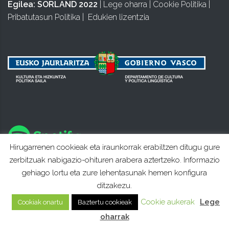
Egilea:
SORLAND 2022
|
Lege oharra
|
Cookie Politika
|
Pribatutasun Politika
|
Edukien lizentzia
Hirugarrenen cookieak eta iraunkorrak erabiltzen ditugu gure
zerbitzuak nabigazio-ohituren arabera aztertzeko. Informazio
gehiago lortu eta zure lehentasunak hemen konfigura
ditzakezu.
Cookie aukerak
Lege
Cookiak onartu
Baztertu cookieak
oharrak