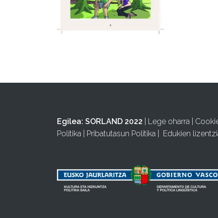
Egilea:
SORLAND 2022
|
Lege oharra
|
Cooki
Politika
|
Pribatutasun Politika
|
Edukien lizentzi