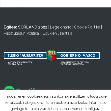
Egilea:
SORLAND 2022
|
Lege oharra
|
Cookie Politika
|
Pribatutasun Politika
|
Edukien lizentzia
Hirugarrenen cookieak eta iraunkorrak erabiltzen ditugu gure
zerbitzuak nabigazio-ohituren arabera aztertzeko. Informazio
gehiago lortu eta zure lehentasunak hemen konfigura