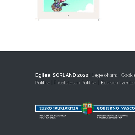
Egilea:
SORLAND 2022
|
Lege oharra
|
Cooki
Politika
|
Pribatutasun Politika
|
Edukien lizentzi