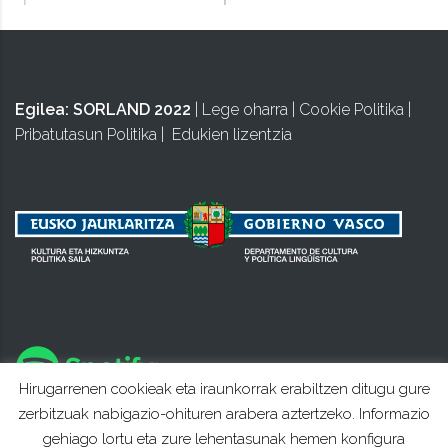
Egilea:
SORLAND 2022
|
Lege oharra
|
Cookie Politika
|
Pribatutasun Politika
|
Edukien lizentzia
Hirugarrenen cookieak eta iraunkorrak erabiltzen ditugu gure
zerbitzuak nabigazio-ohituren arabera aztertzeko. Informazio
gehiago lortu eta zure lehentasunak hemen konfigura