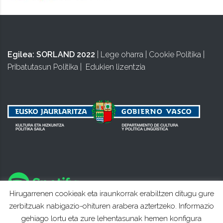
Egilea:
SORLAND 2022
|
Lege oharra
|
Cookie Politika
|
Pribatutasun Politika
|
Edukien lizentzia
Hirugarrenen cookieak eta iraunkorrak erabiltzen ditugu gure
zerbitzuak nabigazio-ohituren arabera aztertzeko. Informazio
gehiago lortu eta zure lehentasunak hemen konfigura