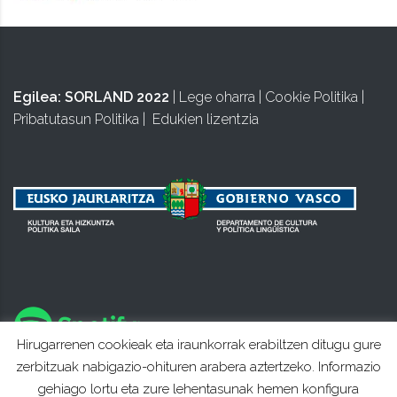
Egilea:
SORLAND 2022
|
Lege oharra
|
Cookie Politika
|
Pribatutasun Politika
|
Edukien lizentzia
Hirugarrenen cookieak eta iraunkorrak erabiltzen ditugu gure
zerbitzuak nabigazio-ohituren arabera aztertzeko. Informazio
gehiago lortu eta zure lehentasunak hemen konfigura