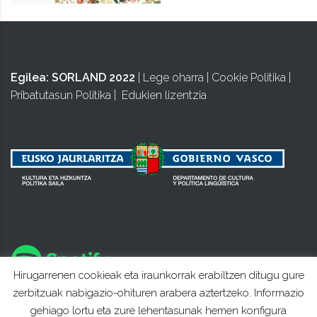
Egilea:
SORLAND 2022
|
Lege oharra
|
Cookie Politika
|
Pribatutasun Politika
|
Edukien lizentzia
Hirugarrenen cookieak eta iraunkorrak erabiltzen ditugu gure
zerbitzuak nabigazio-ohituren arabera aztertzeko. Informazio
gehiago lortu eta zure lehentasunak hemen konfigura