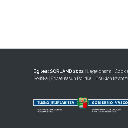
Egilea:
SORLAND 2022
|
Lege oharra
|
Cooki
Politika
|
Pribatutasun Politika
|
Edukien lizentzi