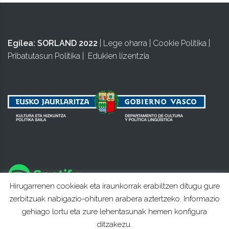
Egilea:
SORLAND 2022
|
Lege oharra
|
Cookie Politika
|
Pribatutasun Politika
|
Edukien lizentzia
Hirugarrenen cookieak eta iraunkorrak erabiltzen ditugu gure
zerbitzuak nabigazio-ohituren arabera aztertzeko. Informazio
gehiago lortu eta zure lehentasunak hemen konfigura
ditzakezu.