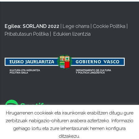
Egilea:
SORLAND 2022
|
Lege oharra
|
Cookie Politika
|
Pribatutasun Politika
|
Edukien lizentzia
Hirugarrenen cookieak eta iraunkorrak erabiltzen ditugu gure
zerbitzuak nabigazio-ohituren arabera aztertzeko. Informazio
gehiago lortu eta zure lehentasunak hemen konfigura
ditzakezu.