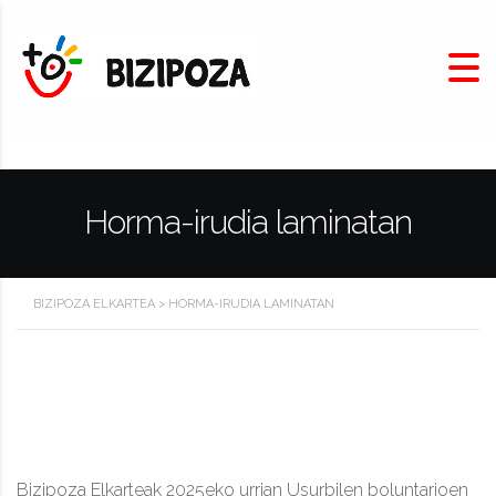
Horma-irudia laminatan
BIZIPOZA ELKARTEA
>
HORMA-IRUDIA LAMINATAN
Bizipoza Elkarteak 2025eko urrian Usurbilen boluntarioen